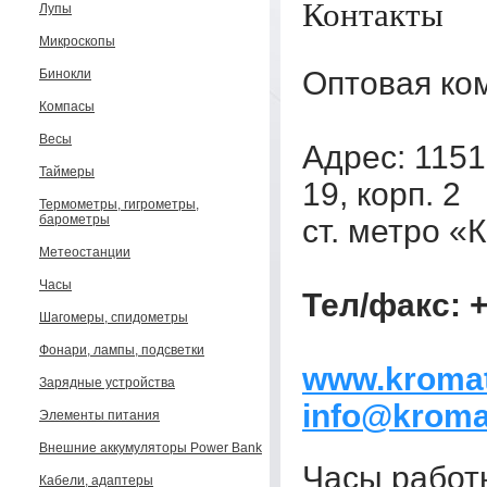
Контакты
Лупы
Микроскопы
Оптовая ко
Бинокли
Компасы
Весы
Адрес: 1151
Таймеры
19, корп. 2
Термометры, гигрометры,
барометры
ст. метро «
Метеостанции
Часы
Тел/факс: +
Шагомеры, спидометры
Фонари, лампы, подсветки
www.kromat
Зарядные устройства
info@kroma
Элементы питания
Внешние аккумуляторы Power Bank
Часы работы
Кабели, адаптеры