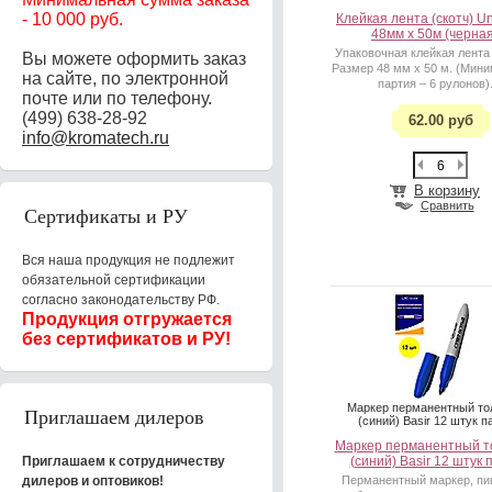
-
10 000 руб.
Клейкая лента (скотч) Un
48мм x 50м (черная
Упаковочная клейкая лента 
Вы можете оформить заказ
Размер 48 мм х 50 м. (Мин
на сайте, по электронной
партия – 6 рулонов)
почте или по телефону.
(499) 638-28-92
62.00 руб
info@kromatech.ru
В корзину
Сравнить
Сертификаты и РУ
Вся наша продукция не подлежит
обязательной сертификации
согласно законодательству РФ.
Продукция отгружается
без сертификатов и РУ!
Маркер перманентный то
Приглашаем дилеров
(синий) Basir 12 штук п
Маркер перманентный т
Приглашаем к сотрудничеству
(синий) Basir 12 штук 
дилеров и оптовиков!
Перманентный маркер, пи