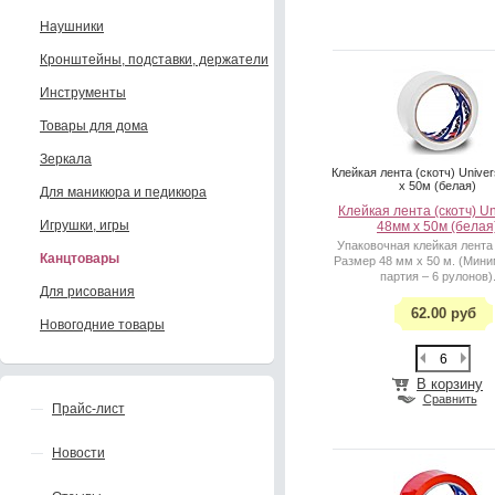
Наушники
Кронштейны, подставки, держатели
Инструменты
Товары для дома
Зеркала
Клейкая лента (скотч) Unive
x 50м (белая)
Для маникюра и педикюра
Клейкая лента (скотч) Un
Игрушки, игры
48мм x 50м (белая
Упаковочная клейкая лента 
Канцтовары
Размер 48 мм х 50 м. (Мин
партия – 6 рулонов)
Для рисования
62.00 руб
Новогодние товары
В корзину
Сравнить
Прайс-лист
Новости