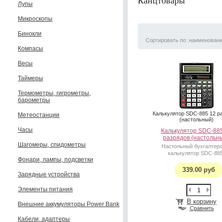
Канцтовары
Лупы
Микроскопы
Бинокли
Сортировать по: наименован
Компасы
Весы
Таймеры
Термометры, гигрометры,
барометры
Калькулятор SDC-885 12 р
Метеостанции
(настольный)
Часы
Калькулятор SDC-885
разрядов (настольн
Шагомеры, спидометры
Настольный бухгалтер
калькулятор SDC-885
Фонари, лампы, подсветки
339.00 руб
Зарядные устройства
Элементы питания
В корзину
Внешние аккумуляторы Power Bank
Сравнить
Кабели, адаптеры