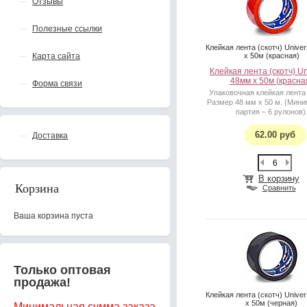
Отзывы
Полезные ссылки
Клейкая лента (скотч) Unive
Карта сайта
x 50м (красная)
Клейкая лента (скотч) Un
48мм x 50м (красна
Форма связи
Упаковочная клейкая лента 
Размер 48 мм х 50 м. (Мин
партия – 6 рулонов)
62.00 руб
Доставка
В корзину
Корзина
Сравнить
Ваша корзина пуста
Только оптовая
продажа!
Клейкая лента (скотч) Unive
x 50м (черная)
Минимальная сумма заказа