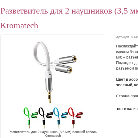
Разветвитель для 2 наушников (3,5 м
Kromatech
Артикул 0714
Наслаждайт
вдвоем благ
мм) – разъем
Подходит дл
разъемом по
Цвет в ассо
зеленый, ч
Страна-прои
нет в налич
Разветвитель для 2 наушников (3,5 мм) плоский кабель
Kromatech