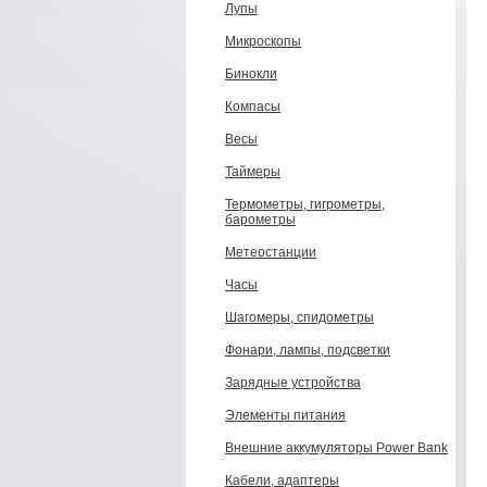
Лупы
Микроскопы
Бинокли
Компасы
Весы
Таймеры
Термометры, гигрометры,
барометры
Метеостанции
Часы
Шагомеры, спидометры
Фонари, лампы, подсветки
Зарядные устройства
Элементы питания
Внешние аккумуляторы Power Bank
Кабели, адаптеры