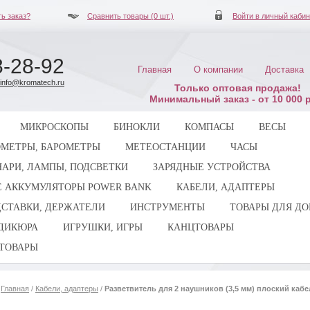
ь заказ?
Сравнить товары (
0
шт.)
Войти в личный кабин
8-28-92
Главная
О компании
Доставка
info@kromatech.ru
Только оптовая продажа!
Минимальный заказ - от 10 000 р
МИКРОСКОПЫ
БИНОКЛИ
КОМПАСЫ
ВЕСЫ
ОМЕТРЫ, БАРОМЕТРЫ
МЕТЕОСТАНЦИИ
ЧАСЫ
АРИ, ЛАМПЫ, ПОДСВЕТКИ
ЗАРЯДНЫЕ УСТРОЙСТВА
 АККУМУЛЯТОРЫ POWER BANK
КАБЕЛИ, АДАПТЕРЫ
СТАВКИ, ДЕРЖАТЕЛИ
ИНСТРУМЕНТЫ
ТОВАРЫ ДЛЯ Д
ЕДИКЮРА
ИГРУШКИ, ИГРЫ
КАНЦТОВАРЫ
ТОВАРЫ
Главная
/
Кабели, адаптеры
/
Разветвитель для 2 наушников (3,5 мм) плоский каб