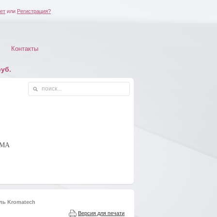
ет
или
Регистрация?
Контакты
уб.
ОМА
ель Kromatech
Версия для печати