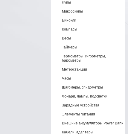
Лупы
Микроскопы
Бинокли
Компасы
Весы
Таймеры
Термометры, гигрометры,
барометры
Метеостанции
Часы
Шагомеры, спидометры
Фонари, лампы, подсветки
Зарядные устройства
Элементы питания
Внешние аккумуляторы Power Bank
Кабели, адаптеры