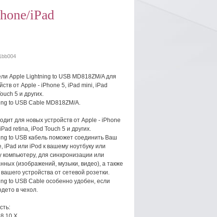
Phone/iPad
1bb004
ли Apple Lightning to USB MD818ZM/A для
ств от Apple - iPhone 5, iPad mini, iPad
Touch 5 и других.
ning to USB Cable MD818ZM/A.
одит для новых устройств от Apple - iPhone
 iPad retina, iPod Touch 5 и других.
ning to USB кабель поможет соединить Ваш
, iPad или iPod к вашему ноутбуку или
 компьютеру, для синхронизации или
нных (изображений, музыки, видео), а также
 вашего устройства от сетевой розетки.
ning to USB Cable особенно удобен, если
одето в чехол.
сть:
,8,10,Х