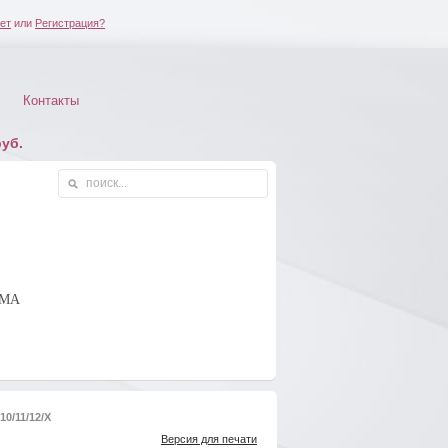
ет
или
Регистрация?
Контакты
уб.
ОМА
10/11/12/X
Версия для печати