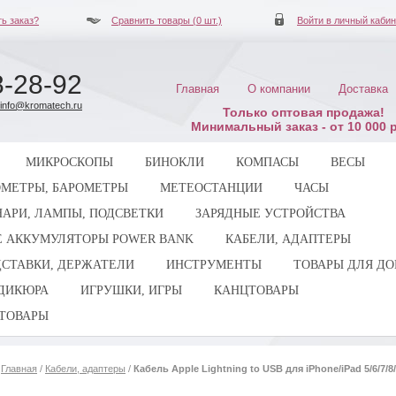
ь заказ?
Сравнить товары (
0
шт.)
Войти в личный кабин
8-28-92
Главная
О компании
Доставка
info@kromatech.ru
Только оптовая продажа!
Минимальный заказ - от 10 000 р
МИКРОСКОПЫ
БИНОКЛИ
КОМПАСЫ
ВЕСЫ
ОМЕТРЫ, БАРОМЕТРЫ
МЕТЕОСТАНЦИИ
ЧАСЫ
АРИ, ЛАМПЫ, ПОДСВЕТКИ
ЗАРЯДНЫЕ УСТРОЙСТВА
 АККУМУЛЯТОРЫ POWER BANK
КАБЕЛИ, АДАПТЕРЫ
СТАВКИ, ДЕРЖАТЕЛИ
ИНСТРУМЕНТЫ
ТОВАРЫ ДЛЯ Д
ЕДИКЮРА
ИГРУШКИ, ИГРЫ
КАНЦТОВАРЫ
ТОВАРЫ
Главная
/
Кабели, адаптеры
/
Кабель Apple Lightning to USB для iPhone/iPad 5/6/7/8/